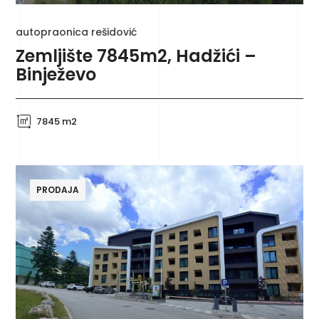
autopraonica rešidović
Zemljište 7845m2, Hadžići –
Binježevo
7845 m2
PRODAJA