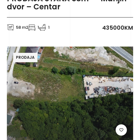
dvor – Centar
435000KM
58 m2
1
1
PRODAJA