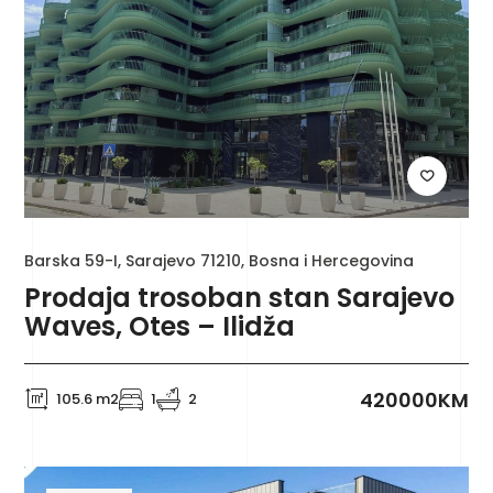
Barska 59-I, Sarajevo 71210, Bosna i Hercegovina
Prodaja trosoban stan Sarajevo
Waves, Otes – Ilidža
420000KM
105.6 m2
1
2