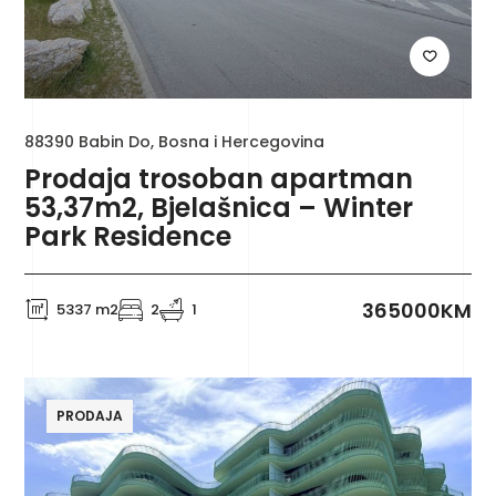
88390 Babin Do, Bosna i Hercegovina
Prodaja trosoban apartman
53,37m2, Bjelašnica – Winter
Park Residence
365000KM
5337 m2
2
1
PRODAJA