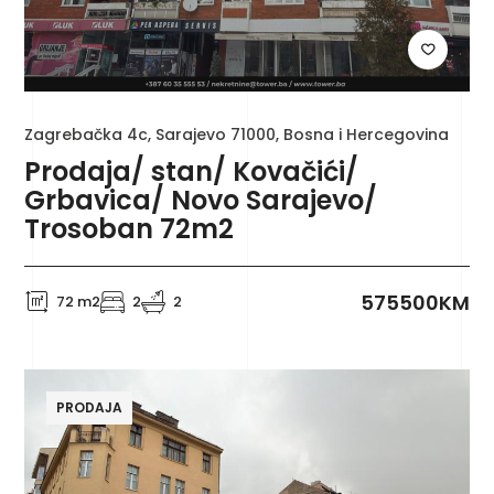
Zagrebačka 4c, Sarajevo 71000, Bosna i Hercegovina
Prodaja/ stan/ Kovačići/
Grbavica/ Novo Sarajevo/
Trosoban 72m2
575500KM
72 m2
2
2
PRODAJA