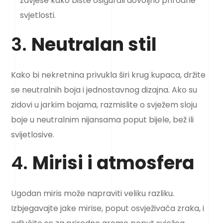
zavjese kako biste osigurali dovoljno prirodne
svjetlosti.
3.
Neutralan stil
Kako bi nekretnina privukla širi krug kupaca, držite
se neutralnih boja i jednostavnog dizajna. Ako su
zidovi u jarkim bojama, razmislite o svježem sloju
boje u neutralnim nijansama poput bijele, bež ili
svijetlosive.
4.
Mirisi i atmosfera
Ugodan miris može napraviti veliku razliku.
Izbjegavajte jake mirise, poput osvježivača zraka, i