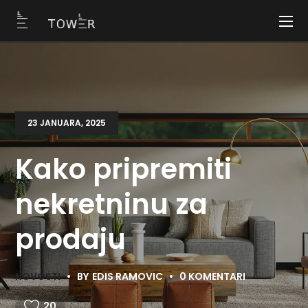
23 JANUARA, 2025
Kako pripremiti
nekretninu za
prodaju
NOVOSTI
BY
EDIS RAMOVIC
0 KOMENTARI
20